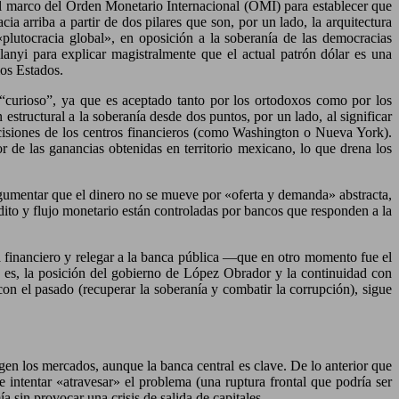
 del marco del Orden Monetario Internacional (OMI) para establecer que
a arriba a partir de dos pilares que son, por un lado, la arquitectura
 «plutocracia global», en oposición a la soberanía de las democracias
lanyi para explicar magistralmente que el actual patrón dólar es una
los Estados.
o “curioso”, ya que es aceptado tanto por los ortodoxos como por los
estructural a la soberanía desde dos puntos, por un lado, al significar
ecisiones de los centros financieros (como Washington o Nueva York).
or de las ganancias obtenidas en territorio mexicano, lo que drena los
argumentar que el dinero no se mueve por «oferta y demanda» abstracta,
édito y flujo monetario están controladas por bancos que responden a la
ma financiero y relegar a la banca pública —que en otro momento fue el
o es, la posición del gobierno de López Obrador y la continuidad con
on el pasado (recuperar la soberanía y combatir la corrupción), sigue
igen los mercados, aunque la banca central es clave. De lo anterior que
 intentar «atravesar» el problema (una ruptura frontal que podría ser
a sin provocar una crisis de salida de capitales.