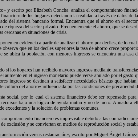
ico» y escrito por Elizabeth Concha, analiza el comportamiento financ
inanciero de los hogares detectando la realidad a través de datos de 
do del sistema bancario formal. Encuentra que el ahorro en el sector s
ón de riqueza del sector privado. Frecuentemente el ahorro, que se descr
s cercanas en situaciones de crisis.
 ponen en evidencia a partir de analizar el ahorro por deciles, de lo cua
observa que en los deciles superiores la tasa de ahorro crece proporci
nde se ubica la población con menores ingresos se encuentra una tasa d
 todo si los hogares han recibido mayores ingresos mediante transferencia
 el aumento en el ingreso monetario puede verse anulado por el gasto qu
ores ingresos se destinan a satisfacer necesidades básicas que había
le cultura del ahorro» influenciada por las condiciones de precariedad d
nta social, por lo cual el sistema financiero debe ser repensado para
sus recursos bajo una lógica de ayuda mutua y no de lucro. Aunado a el
n de excedentes y la solución de problemas comunes.
su comportamiento financiero es imprevisible debido a las contradiccione
de exclusión y se conviertan en medios de reproducción social y estabi
ransformación versus restauración», escrito por Miguel Ángel Gómez se