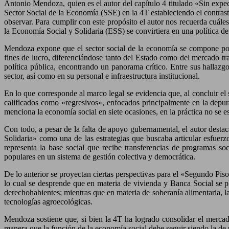
Antonio Mendoza, quien es el autor del capítulo 4 titulado «Sin expect
Sector Social de la Economía (SSE) en la 4T estableciendo el contras
observar. Para cumplir con este propósito el autor nos recuerda cuále
la Economía Social y Solidaria (ESS) se convirtiera en una política d
Mendoza expone que el sector social de la economía se compone por
fines de lucro, diferenciándose tanto del Estado como del mercado trad
política pública, encontrando un panorama crítico. Entre sus hallazg
sector, así como en su personal e infraestructura institucional.
En lo que corresponde al marco legal se evidencia que, al concluir el
calificados como «regresivos», enfocados principalmente en la dep
menciona la economía social en siete ocasiones, en la práctica no se e
Con todo, a pesar de la falta de apoyo gubernamental, el autor destac
Solidaria» como una de las estrategias que buscaba articular esfuer
representa la base social que recibe transferencias de programas so
populares en un sistema de gestión colectiva y democrática.
De lo anterior se proyectan ciertas perspectivas para el «Segundo P
lo cual se desprende que en materia de vivienda y Banca Social se p
derechohabientes; mientras que en materia de soberanía alimentaria, la
tecnologías agroecológicas.
Mendoza sostiene que, si bien la 4T ha logrado consolidar el mercado
manera que la función de la economía social debe seguir siendo la de 