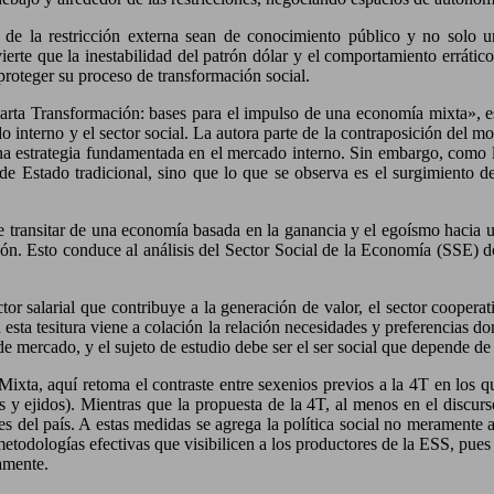
de la restricción externa sean de conocimiento público y no solo u
rte que la inestabilidad del patrón dólar y el comportamiento errático d
proteger su proceso de transformación social.
Cuarta Transformación: bases para el impulso de una economía mixta», es
interno y el sector social. La autora parte de la contraposición del mo
na estrategia fundamentada en el mercado interno. Sin embargo, como la
o de Estado tradicional, sino que lo que se observa es el surgimient
ne transitar de una economía basada en la ganancia y el egoísmo hacia 
ón. Esto conduce al análisis del Sector Social de la Economía (SSE) don
tor salarial que contribuye a la generación de valor, el sector cooperat
n esta tesitura viene a colación la relación necesidades y preferencias
e mercado, y el sujeto de estudio debe ser el ser social que depende d
Mixta, aquí retoma el contraste entre sexenios previos a la 4T en los q
as y ejidos). Mientras que la propuesta de la 4T, al menos en el discur
s del país. A estas medidas se agrega la política social no meramente as
metodologías efectivas que visibilicen a los productores de la ESS, pues
damente.