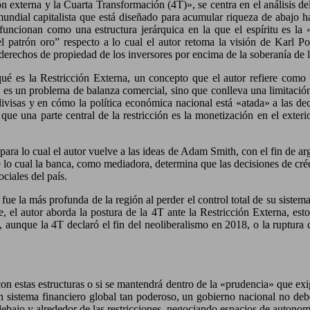
ión externa y la Cuarta Transformación (4T)», se centra en el análisis
dial capitalista que está diseñado para acumular riqueza de abajo haci
 funcionan como una estructura jerárquica en la que el espíritu es la
l patrón oro” respecto a lo cual el autor retoma la visión de Karl Po
 derechos de propiedad de los inversores por encima de la soberanía de 
r qué es la Restricción Externa, un concepto que el autor refiere com
o es un problema de balanza comercial, sino que conlleva una limitación 
divisas y en cómo la política económica nacional está «atada» a las d
que una parte central de la restricción es la monetización en el exteri
 para lo cual el autor vuelve a las ideas de Adam Smith, con el fin de 
 de lo cual la banca, como mediadora, determina que las decisiones de cr
ciales del país.
fue la más profunda de la región al perder el control total de su siste
el autor aborda la postura de la 4T ante la Restricción Externa, est
unque la 4T declaró el fin del neoliberalismo en 2018, o la ruptura c
con estas estructuras o si se mantendrá dentro de la «prudencia» que ex
 sistema financiero global tan poderoso, un gobierno nacional no debe
debajo y alrededor de las restricciones, negociando espacios de autonomí