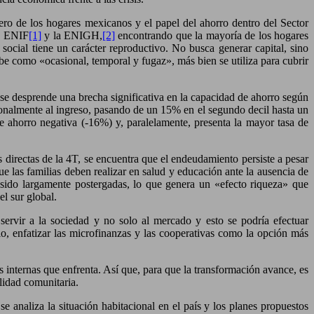
iero de los hogares mexicanos y el papel del ahorro dentro del Sector
la ENIF
[1]
y la ENIGH,
[2]
encontrando que la mayoría de los hogares
ocial tiene un carácter reproductivo. No busca generar capital, sino
ibe como «ocasional, temporal y fugaz», más bien se utiliza para cubrir
l se desprende una brecha significativa en la capacidad de ahorro según
onalmente al ingreso, pasando de un 15% en el segundo decil hasta un
e ahorro negativa (-16%) y, paralelamente, presenta la mayor tasa de
s directas de la 4T, se encuentra que el endeudamiento persiste a pesar
e las familias deben realizar en salud y educación ante la ausencia de
n sido largamente postergadas, lo que genera un «efecto riqueza» que
el sur global.
 servir a la sociedad y no solo al mercado y esto se podría efectuar
lo, enfatizar las microfinanzas y las cooperativas como la opción más
s internas que enfrenta. Así que, para que la transformación avance, es
lidad comunitaria.
 analiza la situación habitacional en el país y los planes propuestos