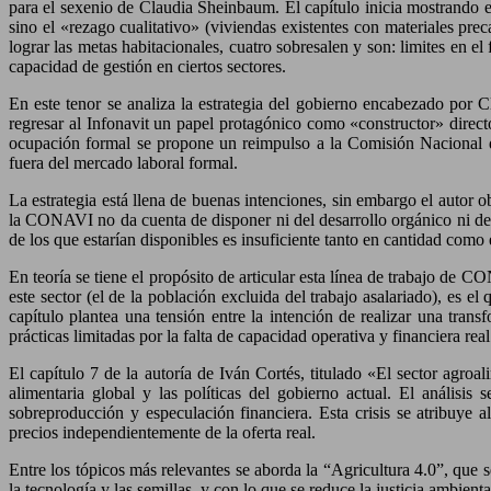
para el sexenio de Claudia Sheinbaum. El capítulo inicia mostrando 
sino el «rezago cualitativo» (viviendas existentes con materiales prec
lograr las metas habitacionales, cuatro sobresalen y son: limites en el
capacidad de gestión en ciertos sectores.
En este tenor se analiza la estrategia del gobierno encabezado por 
regresar al Infonavit un papel protagónico como «constructor» direc
ocupación formal se propone un reimpulso a la Comisión Nacional 
fuera del mercado laboral formal.
La estrategia está llena de buenas intenciones, sin embargo el autor 
la CONAVI no da cuenta de disponer ni del desarrollo orgánico ni de re
de los que estarían disponibles es insuficiente tanto en cantidad como 
En teoría se tiene el propósito de articular esta línea de trabajo de
este sector (el de la población excluida del trabajo asalariado), es el
capítulo plantea una tensión entre la intención de realizar una tran
prácticas limitadas por la falta de capacidad operativa y financiera real
El capítulo 7 de la autoría de Iván Cortés, titulado «El sector agroa
alimentaria global y las políticas del gobierno actual. El análisis
sobreproducción y especulación financiera. Esta crisis se atribuye a
precios independientemente de la oferta real.
Entre los tópicos más relevantes se aborda la “Agricultura 4.0”, que 
la tecnología y las semillas, y con lo que se reduce la justicia ambienta