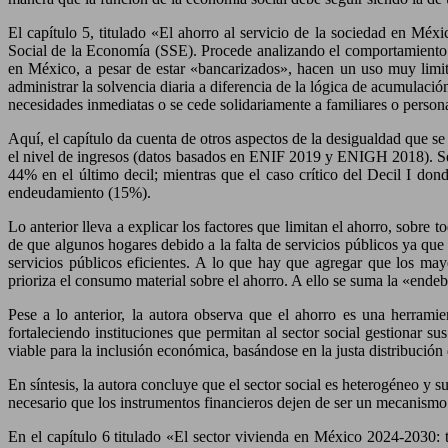
El capítulo 5, titulado «El ahorro al servicio de la sociedad en Méx
Social de la Economía (SSE). Procede analizando el comportamiento f
en México, a pesar de estar «bancarizados», hacen un uso muy limita
administrar la solvencia diaria a diferencia de la lógica de acumulaci
necesidades inmediatas o se cede solidariamente a familiares o persona
Aquí, el capítulo da cuenta de otros aspectos de la desigualdad que se
el nivel de ingresos (datos basados en ENIF 2019 y ENIGH 2018). Se 
44% en el último decil; mientras que el caso crítico del Decil I do
endeudamiento (15%).
Lo anterior lleva a explicar los factores que limitan el ahorro, sobre
de que algunos hogares debido a la falta de servicios públicos ya que
servicios públicos eficientes. A lo que hay que agregar que los may
prioriza el consumo material sobre el ahorro. A ello se suma la «endeb
Pese a lo anterior, la autora observa que el ahorro es una herramie
fortaleciendo instituciones que permitan al sector social gestionar 
viable para la inclusión económica, basándose en la justa distribució
En síntesis, la autora concluye que el sector social es heterogéneo y 
necesario que los instrumentos financieros dejen de ser un mecanismo 
En el capítulo 6 titulado «El sector vivienda en México 2024-2030: t