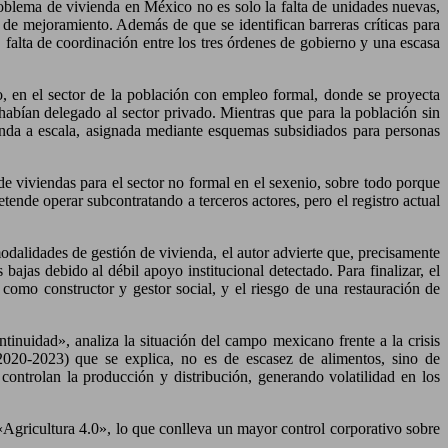
oblema de vivienda en México no es solo la falta de unidades nuevas,
as de mejoramiento. Además de que se identifican barreras críticas para
s, falta de coordinación entre los tres órdenes de gobierno y una escasa
o, en el sector de la población con empleo formal, donde se proyecta
abían delegado al sector privado. Mientras que para la población sin
da a escala, asignada mediante esquemas subsidiados para personas
de viviendas para el sector no formal en el sexenio, sobre todo porque
tende operar subcontratando a terceros actores, pero el registro actual
odalidades de gestión de vivienda, el autor advierte que, precisamente
 bajas debido al débil apoyo institucional detectado. Para finalizar, el
 como constructor y gestor social, y el riesgo de una restauración de
ntinuidad», analiza la situación del campo mexicano frente a la crisis
l (2020-2023) que se explica, no es de escasez de alimentos, sino de
 controlan la producción y distribución, generando volatilidad en los
 «Agricultura 4.0», lo que conlleva un mayor control corporativo sobre