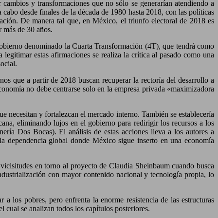
ar cambios y transformaciones que no sólo se generarían atendiendo a
a cabo desde finales de la década de 1980 hasta 2018, con las políticas
ación. De manera tal que, en México, el triunfo electoral de 2018 es
r más de 30 años.
l gobierno denominado la Cuarta Transformación (4T), que tendrá como
 legitimar estas afirmaciones se realiza la crítica al pasado como una
ocial.
os que a partir de 2018 buscan recuperar la rectoría del desarrollo a
 economía no debe centrarse solo en la empresa privada «maximizadora
e necesitan y fortalezcan el mercado interno. También se establecería
cana, eliminando lujos en el gobierno para redirigir los recursos a los
ería Dos Bocas). El análisis de estas acciones lleva a los autores a
por la dependencia global donde México sigue inserto en una economía
as vicisitudes en torno al proyecto de Claudia Sheinbaum cuando busca
ndustrialización con mayor contenido nacional y tecnología propia, lo
 a los pobres, pero enfrenta la enorme resistencia de las estructuras
 cual se analizan todos los capítulos posteriores.