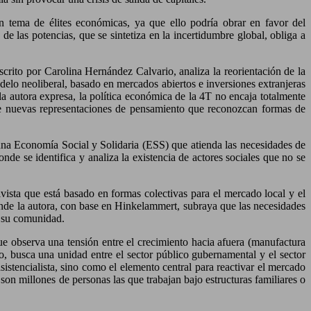
n tema de élites económicas, ya que ello podría obrar en favor del
e las potencias, que se sintetiza en la incertidumbre global, obliga a
crito por Carolina Hernández Calvario, analiza la reorientación de la
delo neoliberal, basado en mercados abiertos e inversiones extranjeras
 autora expresa, la política económica de la 4T no encaja totalmente
o de nuevas representaciones de pensamiento que reconozcan formas de
una Economía Social y Solidaria (ESS) que atienda las necesidades de
de se identifica y analiza la existencia de actores sociales que no se
ivista que está basado en formas colectivas para el mercado local y el
 donde la autora, con base en Hinkelammert, subraya que las necesidades
e su comunidad.
ue observa una tensión entre el crecimiento hacia afuera (manufactura
so, busca una unidad entre el sector público gubernamental y el sector
istencialista, sino como el elemento central para reactivar el mercado
 son millones de personas las que trabajan bajo estructuras familiares o