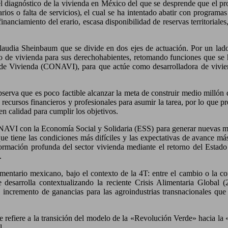
el diagnóstico de la vivienda en México del que se desprende que el pr
arios o falta de servicios), el cual se ha intentado abatir con program
 financiamiento del erario, escasa disponibilidad de reservas territoriale
Claudia Sheinbaum que se divide en dos ejes de actuación. Por un lad
to de vivienda para sus derechohabientes, retomando funciones que se h
de Vivienda (CONAVI), para que actúe como desarrolladora de vivien
observa que es poco factible alcanzar la meta de construir medio millón 
cursos financieros y profesionales para asumir la tarea, por lo que pre
en calidad para cumplir los objetivos.
 CONAVI con la Economía Social y Solidaria (ESS) para generar nuevas m
 que tiene las condiciones más difíciles y las expectativas de avance más
sformación profunda del sector vivienda mediante el retorno del Estado
.
limentario mexicano, bajo el contexto de la 4T: entre el cambio o la co
 se desarrolla contextualizando la reciente Crisis Alimentaria Globa
l incremento de ganancias para las agroindustrias transnacionales que
se refiere a la transición del modelo de la «Revolución Verde» hacia la
l.