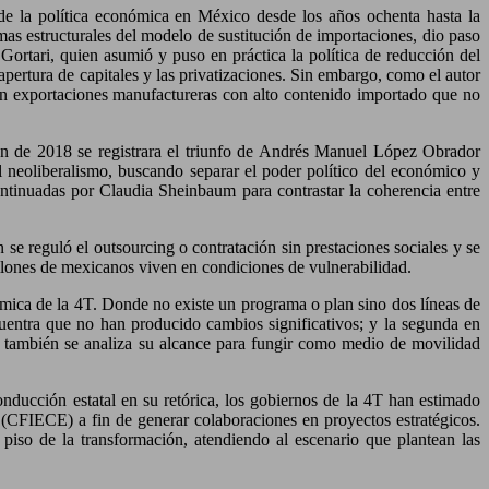
 de la política económica en México desde los años ochenta hasta la
mas estructurales del modelo de sustitución de importaciones, dio paso
 Gortari, quien asumió y puso en práctica la política de reducción del
pertura de capitales y las privatizaciones. Sin embargo, como el autor
o en exportaciones manufactureras con alto contenido importado que no
ción de 2018 se registrara el triunfo de Andrés Manuel López Obrador
neoliberalismo, buscando separar el poder político del económico y
ontinuadas por Claudia Sheinbaum para contrastar la coherencia entre
 se reguló el outsourcing o contratación sin prestaciones sociales y se
illones de mexicanos viven en condiciones de vulnerabilidad.
onómica de la 4T. Donde no existe un programa o plan sino dos líneas de
encuentra que no han producido cambios significativos; y la segunda en
 y también se analiza su alcance para fungir como medio de movilidad
onducción estatal en su retórica, los gobiernos de la 4T han estimado
(CFIECE) a fin de generar colaboraciones en proyectos estratégicos.
piso de la transformación, atendiendo al escenario que plantean las