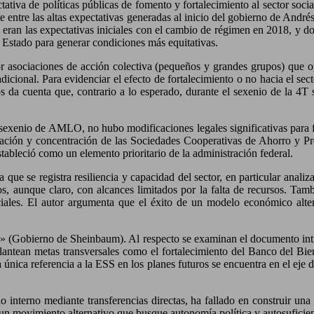
ativa de políticas públicas de fomento y fortalecimiento al sector soci
te entre las altas expectativas generadas al inicio del gobierno de And
s eran las expectativas iniciales con el cambio de régimen en 2018, y 
e Estado para generar condiciones más equitativas.
 asociaciones de acción colectiva (pequeños y grandes grupos) que op
icional. Para evidenciar el efecto de fortalecimiento o no hacia el sect
os da cuenta que, contrario a lo esperado, durante el sexenio de la 4T 
 sexenio de AMLO, no hubo modificaciones legales significativas para f
uración y concentración de las Sociedades Cooperativas de Ahorro y 
stableció como un elemento prioritario de la administración federal.
a que se registra resiliencia y capacidad del sector, en particular ana
zos, aunque claro, con alcances limitados por la falta de recursos. 
ciales. El autor argumenta que el éxito de un modelo económico alter
iso» (Gobierno de Sheinbaum). Al respecto se examinan el documento i
lantean metas transversales como el fortalecimiento del Banco del Bien
 única referencia a la ESS en los planes futuros se encuentra en el eje 
 interno mediante transferencias directas, ha fallado en construir una
un movimiento alternativo que busque autonomía política y autosuficienc