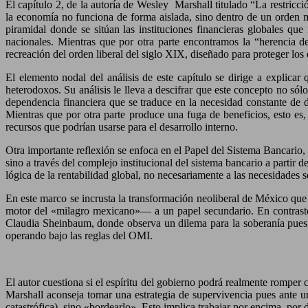
El capítulo 2, de la autoría de Wesley Marshall titulado “La restricc
la economía no funciona de forma aislada, sino dentro de un orden mun
piramidal donde se sitúan las instituciones financieras globales que
nacionales. Mientras que por otra parte encontramos la “herencia de
recreación del orden liberal del siglo XIX, diseñado para proteger los
El elemento nodal del análisis de este capítulo se dirige a explica
heterodoxos. Su análisis le lleva a descifrar que este concepto no sól
dependencia financiera que se traduce en la necesidad constante de 
Mientras que por otra parte produce una fuga de beneficios, esto es, 
recursos que podrían usarse para el desarrollo interno.
Otra importante reflexión se enfoca en el Papel del Sistema Bancario,
sino a través del complejo institucional del sistema bancario a partir
lógica de la rentabilidad global, no necesariamente a las necesidades so
En este marco se incrusta la transformación neoliberal de México que 
motor del «milagro mexicano»— a un papel secundario. En contraste, 
Claudia Sheinbaum, donde observa un dilema para la soberanía pues, a
operando bajo las reglas del OMI.
El autor cuestiona si el espíritu del gobierno podrá realmente romper 
Marshall aconseja tomar una estrategia de supervivencia pues ante un
catastrófica), sino «bordearlo». Esto implica trabajar por encima, por 