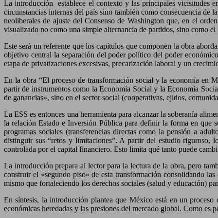
La introducción establece el contexto y las principales vicisitudes
circunstancias internas del país sino también como consecuencia de la 
neoliberales de ajuste del Consenso de Washington que, en el orden 
visualizado no como una simple alternancia de partidos, sino como e
Este será un referente que los capítulos que componen la obra abord
objetivo central la separación del poder político del poder económico
etapa de privatizaciones excesivas, precarización laboral y un crecimie
En la obra “El proceso de transformación social y la economía en Méx
partir de instrumentos como la Economía Social y la Economía Social
de ganancias», sino en el sector social (cooperativas, ejidos, comunid
La ESS es entonces una herramienta para alcanzar la soberanía alimen
la relación Estado e Inversión Pública para definir la forma en que se
programas sociales (transferencias directas como la pensión a adult
distinguir sus “retos y limitaciones”. A partir del estudio riguros
controlada por el capital financiero. Esto limita qué tanto puede cambia
La introducción prepara al lector para la lectura de la obra, pero t
construir el «segundo piso» de esta transformación consolidando las 
mismo que fortaleciendo los derechos sociales (salud y educación) pa
En síntesis, la introducción plantea que México está en un proceso d
económicas heredadas y las presiones del mercado global. Como es percep