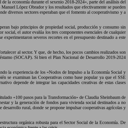
al de la economía durante el sexenio 2018-2024», parte del análisis del
rés Manuel López Obrador y los resultados que efectivamente se pueden
donde diversos sectores esperaban que el fomento al cooperativismo y a
eran bajo principios de propiedad social, producción y consumo sin
or social, el autor evalúa los tres componentes esenciales de cualquier
se experimentaron severos recortes en el presupuesto destinado a este
ortalecer al sector. Y que, de hecho, los pocos cambios realizados son
Préstamo (SOCAP). Si bien el Plan Nacional de Desarrollo 2019-2024
lizando la experiencia de los «Nodos de Impulso a la Economía Social y
También se examinan las Cooperativas como base popular ya que el SSE
nativo depende de integrar las capacidades creativas de estas clases
ntitulado «100 pasos para la Transformación» de Claudia Sheinbaum de
estar y la generación de fondos para vivienda social destinados a no
de desarrollo rural, donde se propone impulsar cooperativas agrícolas y
 estructura orgánica robusta para el Sector Social de la Economía. De
ia económica frente a las crisis.