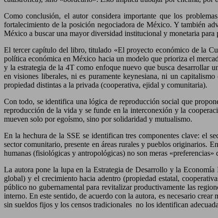
Como conclusión, el autor considera importante que los problemas 
fortalecimiento de la posición negociadora de México. Y también advie
México a buscar una mayor diversidad institucional y monetaria para 
El tercer capítulo del libro, titulado «El proyecto económico de la 
política económica en México hacia un modelo que prioriza el mercado 
y la estrategia de la 4T como enfoque nuevo que busca desarrollar u
en visiones liberales, ni es puramente keynesiana, ni un capitalism
propiedad distintas a la privada (cooperativa, ejidal y comunitaria).
Con todo, se identifica una lógica de reproducción social que propo
reproducción de la vida y se funde en la interconexión y la cooperaci
mueven solo por egoísmo, sino por solidaridad y mutualismo.
En la hechura de la SSE se identifican tres componentes clave: el sec
sector comunitario, presente en áreas rurales y pueblos originarios. E
humanas (fisiológicas y antropológicas) no son meras «preferencias» d
La autora pone la lupa en la Estrategia de Desarrollo y la Economía 
global) y el crecimiento hacia adentro (propiedad estatal, cooperativ
público no gubernamental para revitalizar productivamente las regione
interno. En este sentido, de acuerdo con la autora, es necesario crear 
sin sueldos fijos y los censos tradicionales no los identifican adecua