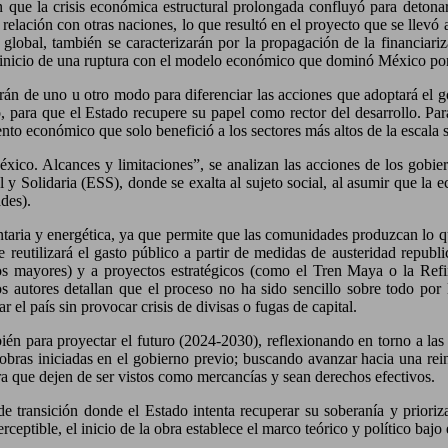
 en que la crisis económica estructural prolongada confluyó para deton
relación con otras naciones, lo que resultó en el proyecto que se llevó 
global, también se caracterizarán por la propagación de la financiariz
l inicio de una ruptura con el modelo económico que dominó México po
arán de uno u otro modo para diferenciar las acciones que adoptará e
, para que el Estado recupere su papel como rector del desarrollo. Para
nto económico que solo benefició a los sectores más altos de la escala s
ico. Alcances y limitaciones”, se analizan las acciones de los gobiern
 y Solidaria (ESS), donde se exalta al sujeto social, al asumir que la
ades).
taria y energética, ya que permite que las comunidades produzcan lo qu
 reutilizará el gasto público a partir de medidas de austeridad republi
os mayores) y a proyectos estratégicos (como el Tren Maya o la Refin
o, los autores detallan que el proceso no ha sido sencillo sobre todo 
r el país sin provocar crisis de divisas o fugas de capital.
ambién para proyectar el futuro (2024-2030), reflexionando en torno a l
obras iniciadas en el gobierno previo; buscando avanzar hacia una rei
ra que dejen de ser vistos como mercancías y sean derechos efectivos.
e transición donde el Estado intenta recuperar su soberanía y priorizar
tible, el inicio de la obra establece el marco teórico y político bajo el